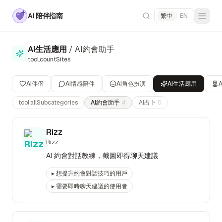
AI 陪伴指南
繁中
|
EN
AI生活應用
/
AI約會助手
tool.countSites
AI伴侶
AI情感陪伴
AI角色扮演
AI生活應用
tool.allSubcategories
AI約會助手
4
AI占卜
5
Rizz
Rizz
AI 約會對話教練，截圖即得聊天建議
▸
想提升約會對話技巧的用戶
▸
需要即時聊天建議的使用者