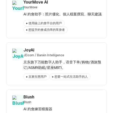
YourMove AI
YourMove
AI 約會助手：照片優化、個人檔案撰寫、聊天建議
▸
使用線上約會平台的用戶
▸
想提升約會成功率的單身者
JoyAI
JD.com / Banxin Intelligence
京东旗下万能数字人助手，语音下单/购物/酒旅预
订/ASMR助眠/星座MBTI。
▸
京東生態用戶
▸
想要一站式生活助手的人
Blush
Blush
AI 約會練習模擬器