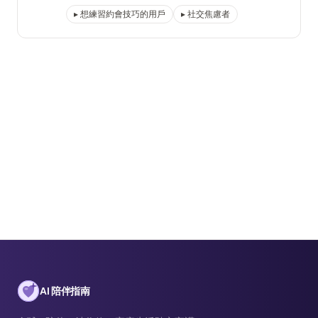
▸
想練習約會技巧的用戶
▸
社交焦慮者
AI 陪伴指南