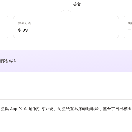
英文
價格方案
免
—
$199
方網站為準
是一款結合硬體與 App 的 AI 睡眠引導系統。硬體裝置為床頭睡眠燈，整合了日出