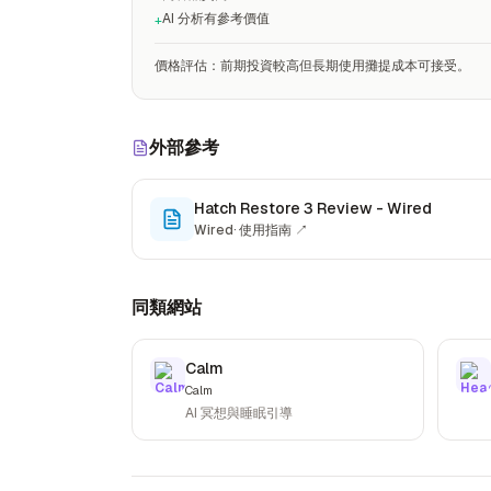
AI 分析有參考價值
+
價格評估
：
前期投資較高但長期使用攤提成本可接受。
外部參考
Hatch Restore 3 Review - Wired
Wired
·
使用指南
↗
同類網站
Calm
Calm
AI 冥想與睡眠引導