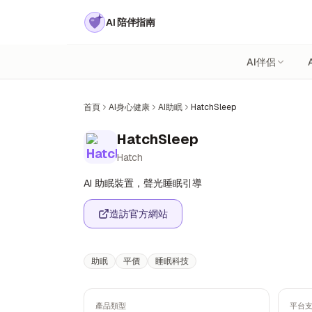
AI 陪伴指南
AI伴侶
首頁
AI身心健康
AI助眠
HatchSleep
HatchSleep
Hatch
AI 助眠裝置，聲光睡眠引導
造訪官方網站
助眠
平價
睡眠科技
產品類型
平台