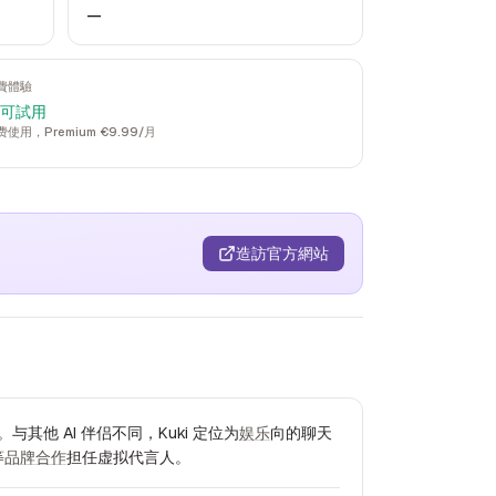
—
費體驗
 可試用
费使用，Premium €9.99/月
造訪官方網站
其他 AI 伴侣不同，Kuki 定位为
娱乐
向的聊天
等
品牌合作
担任虚拟代言人。