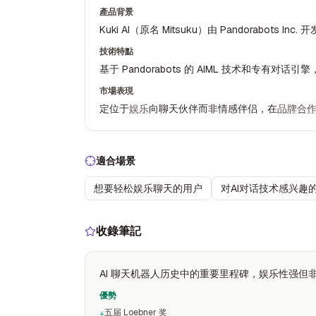
產品背景
Kuki AI（原名 Mitsuku）由 Pandorabots I
技術特點
基于 Pandorabots 的 AIML 技术和专有
市場表現
定位于
娱乐
向聊天伙伴而非情感伴侣，在
品牌合
適合場景
想要轻松娱乐聊天的用户
对AI对话技术感兴趣
收錄筆記
AI 聊天机器人历史中的重要里程碑，娱乐性强但
優勢
五届 Loebner 奖
+