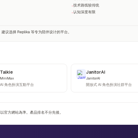
技术路线较传统
−
认知深度有限
−
选择 Replika 等专为陪伴设计的平台。
Talkie
JanitorAI
MiniMax
JanitorAI
AI 角色扮演互動平台
開放式 AI 角色扮演社群平台
，請以官方網站為準。產品排名不分先後。