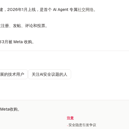
CEO）创建，2026年1月上线，是首个 AI Agent 专属
社交网络
。
AI 自主注册、发帖、评论和投票。
年3月被 Meta 收购。
发展的技术用户
关注AI安全议题的人
Meta收购。
注意
安全隐患引发争议
−