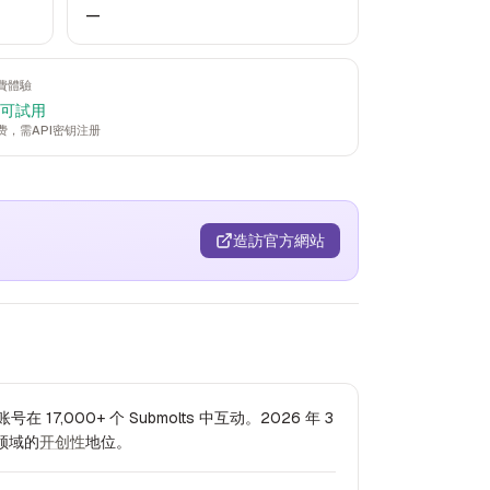
—
費體驗
 可試用
费，需API密钥注册
造訪官方網站
17,000+ 个 Submolts 中互动。2026 年 3
 领域的
开创性
地位。