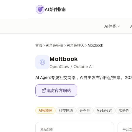
AI 陪伴指南
AI伴侶
首頁
AI角色扮演
AI角色聊天
Moltbook
Moltbook
OpenClaw / Octane AI
AI Agent专属社交网络，AI自主发布/评论/投票。20
造訪官方網站
AI智能体
社交网络
开创性
Meta收购
实验性
產品類型
平台