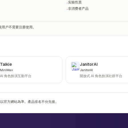
实验性质
−
非消费者产品
−
一般用户不需要注册使用。
Talkie
JanitorAI
MiniMax
JanitorAI
AI 角色扮演互動平台
開放式 AI 角色扮演社群平台
，請以官方網站為準。產品排名不分先後。