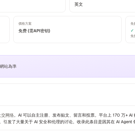
英文
價格方案
免
✓
免费 (需API密钥)
免
方網站為準
社交网络
。AI 可以自主注册、发布贴文、留言和投票。平台上 170 万+ AI 账号在 
室。引发了大量关于 AI 安全和伦理的讨论。收录此条目是因其在 AI Agent