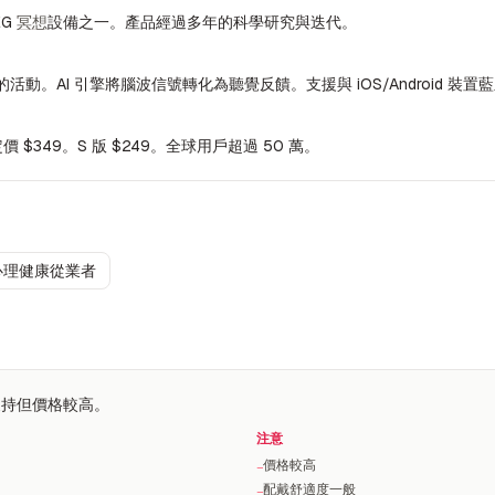
EG
冥想
設備之一。產品經過多年的科學研究與迭代。
的活動。AI 引擎將腦波信號轉化為聽覺反饋。支援與 iOS/Android 裝置
價 $349。S 版 $249。全球用戶超過 50 萬。
心理健康從業者
支持但價格較高。
注意
價格較高
−
配戴舒適度一般
−