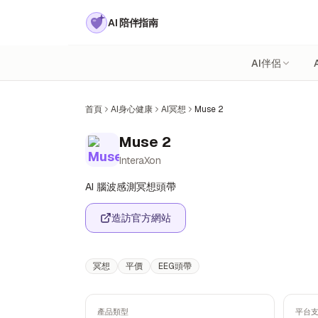
AI 陪伴指南
AI伴侶
首頁
AI身心健康
AI冥想
Muse 2
Muse 2
InteraXon
AI 腦波感測冥想頭帶
造訪官方網站
冥想
平價
EEG頭帶
產品類型
平台