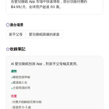
在嬰兒睡眠 App 市場中快速增長，部分功能付費約
$4.99/月。全球用戶超過 50 萬。
適合場景
新手父母
嬰兒睡眠困擾的家庭
收錄筆記
AI 嬰兒睡眠預測 App，對新手父母極其實用。
優勢
睡眠預測準確
+
建議個人化
+
介面簡潔好用
+
注意
付費才能解鎖完整功能
−
僅適用 0-3 歲
−