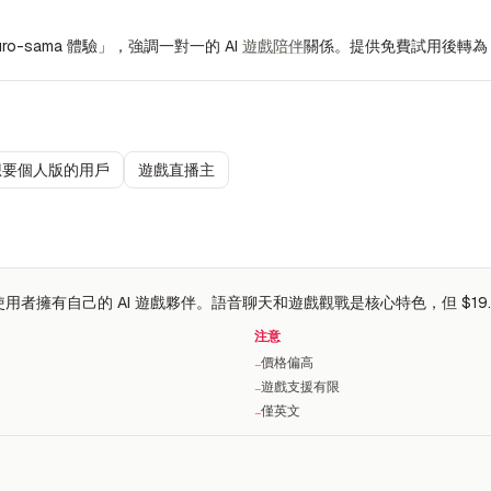
Neuro-sama 體驗」，強調一對一的 AI
遊戲陪伴
關係。提供免費試用後轉為 $
 但想要個人版的用戶
遊戲直播主
化，讓每位使用者擁有自己的 AI 遊戲夥伴。語音聊天和遊戲觀戰是核心特色，但 
注意
價格偏高
−
遊戲支援有限
−
僅英文
−