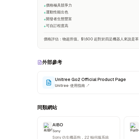
價格極具競爭力
+
運動性能出色
+
開發者生態豐富
+
可自訂程度高
+
價格評估
：
物超所值。$1,600 起對於四足機器人來說
外部參考
Unitree Go2 Official Product Page
Unitree
·
使用指南
↗
同類網站
AIBO
Sony
Sony 仿生機器狗，22 軸伺服系統