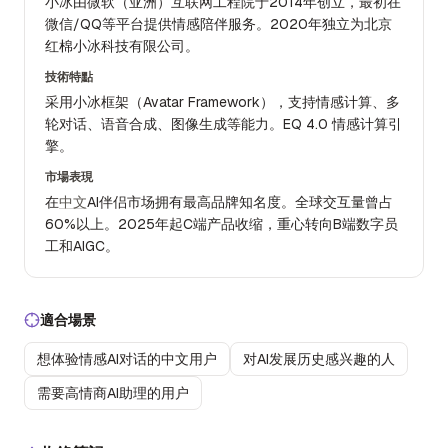
小冰由微软（亚洲）互联网工程院于2014年创立，最初在
微信/QQ等平台提供情感陪伴服务。2020年独立为北京
红棉小冰科技有限公司。
技術特點
采用小冰框架（Avatar Framework），支持情感计算、多
轮对话、语音合成、图像生成等能力。EQ 4.0 情感计算引
擎。
市場表現
在
中文
AI伴侣市场拥有最高品牌知名度。全球交互量曾占
60%以上。2025年起C端产品收缩，重心转向B端数字员
工和AIGC。
適合場景
想体验情感AI对话的中文用户
对AI发展历史感兴趣的人
需要高情商AI助理的用户