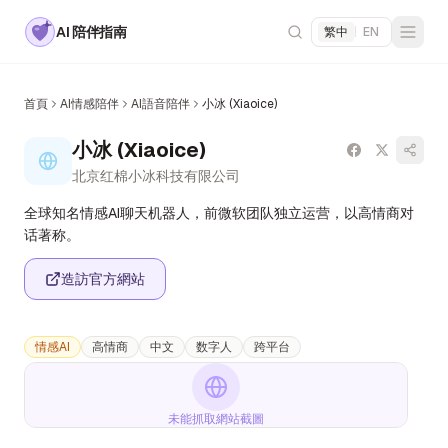
AI 陪伴指南
繁中
|
EN
首頁
AI情感陪伴
AI語音陪伴
小冰 (Xiaoice)
小冰 (Xiaoice)
北京红棉小冰科技有限公司
全球知名情感AI聊天机器人，前微软团队独立运营，以高情商对
话著称。
造訪官方網站
情感AI
高情商
中文
数字人
跨平台
未能抓取網站截圖