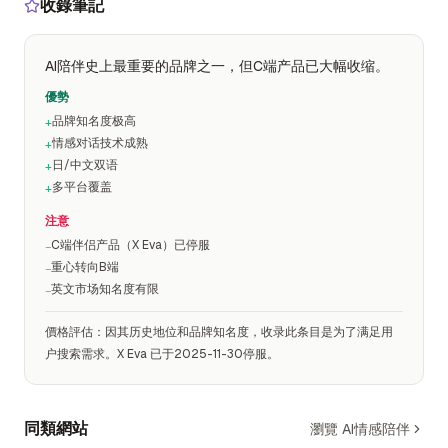
收錄筆記
AI陪伴史上最重要的品牌之一，但C端产品已大幅收缩。
優勢
品牌知名度极高
+
情感对话技术成熟
+
日/中文双语
+
多平台覆盖
+
注意
C端伴侣产品（X Eva）已停服
−
重心转向B端
−
英文市场知名度有限
−
價格評估
：
因其历史地位和品牌知名度，收录此条目是为了满足用
户搜索需求。X Eva 已于2025-11-30停服。
同類網站
瀏覽 AI情感陪伴