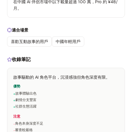
在中國 AI 伴侶市場中以下載量超過 100 萬，Pro 約 ¥48/
月。
適合場景
喜歡互動故事的用戶
中國年輕用戶
收錄筆記
故事驅動的 AI 角色平台，沉浸感強但角色深度有限。
優勢
故事體驗出色
+
劇情分支豐富
+
社群生態活躍
+
注意
角色本身深度不足
−
審查較嚴格
−