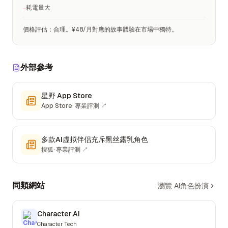
耗電量大
−
價格評估
：
合理。¥48/月對應的故事體驗在市場中獨特。
外部參考
星野 App Store
App Store
·
專業評測
↗
多款AI虚拟伴侣充斥黑丝露乳角色
搜狐
·
專業評測
↗
同類網站
瀏覽 AI角色扮演
Character.AI
Character Tech