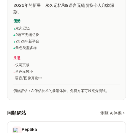
2026年的新星，永久记忆和9语言无缝切换令人印象深
刻。
優勢
永久记忆
+
9语言无缝切换
+
2026年新平台
+
角色类型多样
+
注意
仅网页版
−
角色库较小
−
语音/图像开发中
−
價格評估
：
AI伴侣技术的前沿体验。免费方案可以充分测试。
同類網站
瀏覽 AI伴侶
Replika