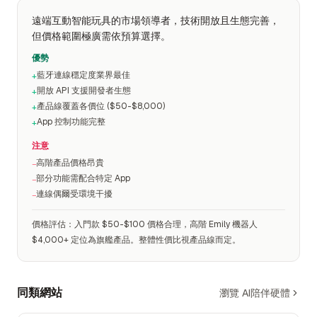
遠端互動智能玩具的市場領導者，技術開放且生態完善，
但價格範圍極廣需依預算選擇。
優勢
藍牙連線穩定度業界最佳
+
開放 API 支援開發者生態
+
產品線覆蓋各價位 ($50-$8,000)
+
App 控制功能完整
+
注意
高階產品價格昂貴
−
部分功能需配合特定 App
−
連線偶爾受環境干擾
−
價格評估
：
入門款 $50-$100 價格合理，高階 Emily 機器人
$4,000+ 定位為旗艦產品。整體性價比視產品線而定。
同類網站
瀏覽 AI陪伴硬體