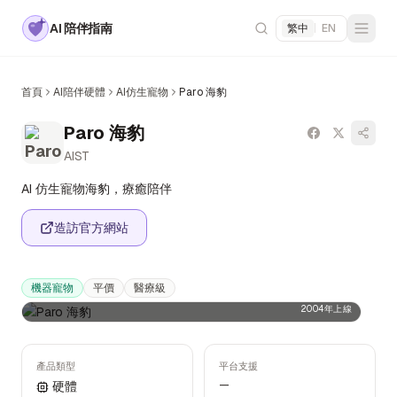
AI 陪伴指南
繁中
|
EN
首頁
AI陪伴硬體
AI仿生寵物
Paro 海豹
Paro 海豹
AIST
AI 仿生寵物海豹，療癒陪伴
造訪官方網站
機器寵物
平價
醫療級
2004年上線
產品類型
平台支援
—
硬體