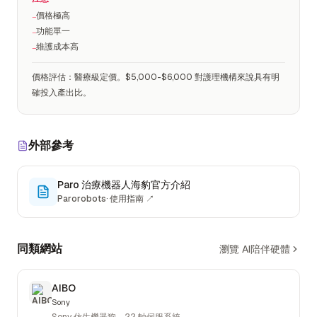
價格極高
−
功能單一
−
維護成本高
−
價格評估
：
醫療級定價。$5,000-$6,000 對護理機構來說具有明
確投入產出比。
外部參考
Paro 治療機器人海豹官方介紹
Parorobots
·
使用指南
↗
同類網站
瀏覽 AI陪伴硬體
AIBO
Sony