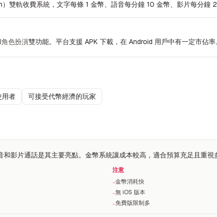
）雙軌收費系統，文字每條 1 金幣、語音每分鐘 10 金幣、影片每分鐘 20 金
和
角色扮演
雙功能。平台支援 APK 下載，在 Android 用戶中有一定市佔率
使用者
可接受代幣經濟的玩家
平台，語音和影片通話是其主要亮點。金幣系統讓成本較高，適合預算充足且重
注意
金幣消耗快
−
無 iOS 版本
−
免費版限制多
−