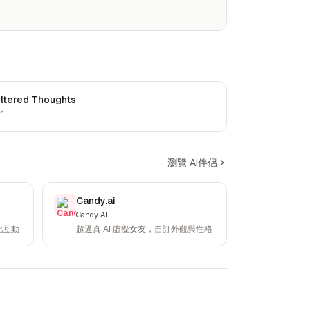
iltered Thoughts
↗
瀏覽 AI伴侶
Candy.ai
Candy AI
化互動
超逼真 AI 虛擬女友，自訂外觀與性格