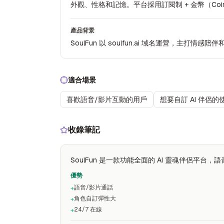
外觀、性格和記憶。平台採用訂閱制 + 金幣（Coin
產品背景
SoulFun 以 soulfun.ai 域名運營，主打情感陪伴
適合場景
喜歡語音/影片互動的用戶
想要自訂 AI 伴侶的
收錄筆記
SoulFun 是一款功能全面的 AI 靈魂伴侶
優勢
語音/影片通話
+
角色自訂彈性大
+
24/7 在線
+