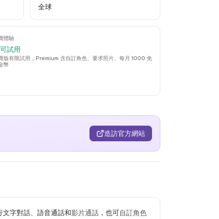
全球
費體驗
 可試用
費版有限試用，Premium 含自訂角色、要求照片、每月 1000 免
金幣
造訪官方網站
 進行文字對話、語音通話和
影片通話
，也可
自訂角色