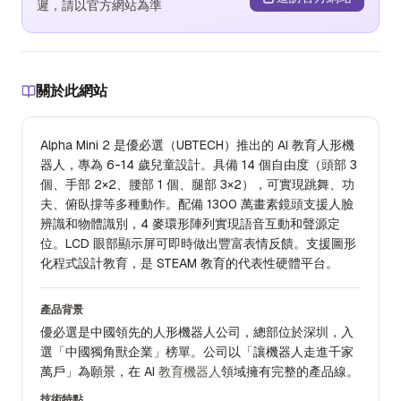
遲，請以官方網站為準
關於此網站
Alpha Mini 2 是優必選（UBTECH）推出的 AI 教育人形機
器人，專為 6-14 歲兒童設計。具備 14 個自由度（頭部 3
個、手部 2×2、腰部 1 個、腿部 3×2），可實現跳舞、功
夫、俯臥撐等多種動作。配備 1300 萬畫素鏡頭支援人臉
辨識和物體識別，4 麥環形陣列實現語音互動和聲源定
位。LCD 眼部顯示屏可即時做出豐富表情反饋。支援圖形
化程式設計教育，是 STEAM 教育的代表性硬體平台。
產品背景
優必選是中國領先的人形機器人公司，總部位於深圳，入
選「中國獨角獸企業」榜單。公司以「讓機器人走進千家
萬戶」為願景，在 AI
教育機器人
領域擁有完整的產品線。
技術特點