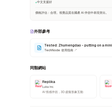
中文支援好
+
價格評估
：
合理。視覺品質在國產 AI 伴侶中表現突出。
外部參考
Tested: Zhumengdao - putting on a mini
TechNode
·
使用指南
↗
同類網站
Replika
Luka Inc.
AI 情感伴侶，3D 虛擬形象互動