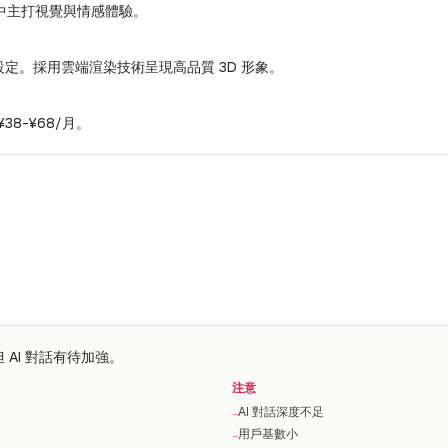
場中主打視覺與情感體驗。
格設定。採用雲端渲染技術呈現高品質 3D 形象。
8-¥68/月。
 AI 對話有待加強。
注意
AI 對話深度不足
−
用戶基數小
−