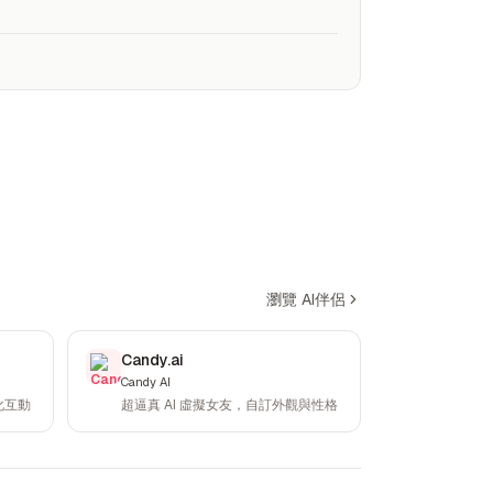
瀏覽 AI伴侶
Candy.ai
Candy AI
化互動
超逼真 AI 虛擬女友，自訂外觀與性格